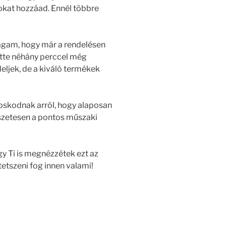
okat hozzáad. Ennél többre
agam, hogy már a rendelésen
őtte néhány perccel még
eljek, de a kiváló termékek
oskodnak arról, hogy alaposan
szetesen a pontos műszaki
y Ti is megnézzétek ezt az
tetszeni fog innen valami!