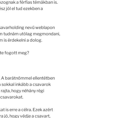
ozognak a férfias témákban is.
ész jól el tud ezekben a
 csavarholding nevű weblapon
Nem tudnám utólag megmondani,
 is érdekelni a dolog.
ete fogott meg?
. A barátnőmmel ellentétben
 sokkal inkább a csavarok
rajta, hogy néhány régi
s csavarokat.
t is erre a célra. Ezek azért
a jó, hogy védje a csavart,