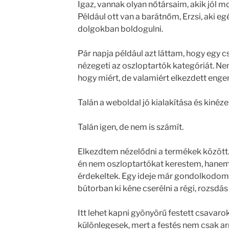
Igaz, vannak olyan nőtársaim, akik jól m
Például ott van a barátnőm, Erzsi, aki eg
dolgokban boldogulni.
Pár napja például azt láttam, hogy egy
nézegeti az oszloptartók kategóriát. 
hogy miért, de valamiért elkezdett engem
Talán a weboldal jó kialakítása és kinéz
Talán igen, de nem is számít.
Elkezdtem nézelődni a termékek között
én nem oszloptartókat kerestem, hanem
érdekeltek. Egy ideje már gondolkodom 
bútorban ki kéne cserélni a régi, rozsdá
Itt lehet kapni gyönyörű festett csavaroka
különlegesek, mert a festés nem csak arr