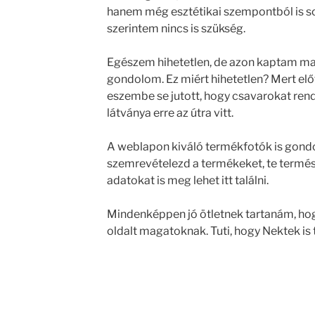
hanem még esztétikai szempontból is s
szerintem nincs is szükség.
Egészem hihetetlen, de azon kaptam m
gondolom. Ez miért hihetetlen? Mert el
eszembe se jutott, hogy csavarokat rend
látványa erre az útra vitt.
A weblapon kiváló termékfotók is gond
szemrevételezd a termékeket, te termé
adatokat is meg lehet itt találni.
Mindenképpen jó ötletnek tartanám, hog
oldalt magatoknak. Tuti, hogy Nektek is 