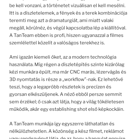
be kell vonzani, a történetet vizuálisan el kell mesélni.
Itt is a díszletelemek, a fények és a terek kombinációja
teremti meg azt a dramaturgiát, ami miatt valaki
megáll, körülnéz, és végül kapcsolatba lép a kiállítóval.
A TanTeam ebben is profi, hiszen ugyanazzal a filmes
szemlélettel közelít a valóságos terekhez is.
Ami igazán kiemeli őket, az a modern technológia
használata. Míg régen a díszletépítés szinte kizárólag
kézi munkára épült, ma már CNC marás, lézervágás és
3D nyomtatás is része a „workflow”-nak. Ez lehetővé
teszi, hogy a legapróbb részletek is precízen és
gyorsan elkészüljenek. A néző ebből persze semmit
sem érzékel; ő csak azt látja, hogy a világ tökéletesen
működik, akár egy establishing shot első képkockáin.
A TanTeam munkája így egyszerre láthatatlan és
nélkülözhetetlen. A közönség a kész filmet, reklámot
vagy rendezvényt látja, de az, hogy a hangulat ennyire