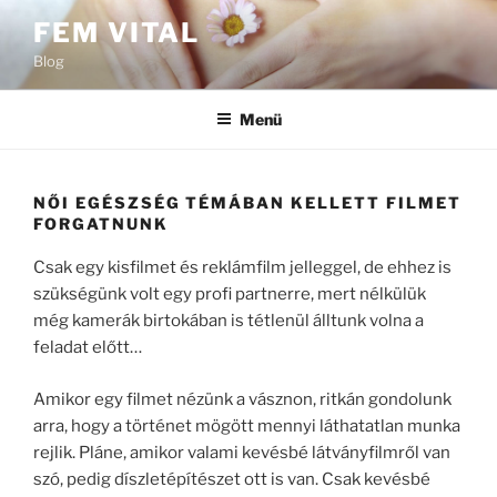
Tartalomhoz
FEM VITAL
Blog
Menü
NŐI EGÉSZSÉG TÉMÁBAN KELLETT FILMET
FORGATNUNK
Csak egy kisfilmet és reklámfilm jelleggel, de ehhez is
szükségünk volt egy profi partnerre, mert nélkülük
még kamerák birtokában is tétlenül álltunk volna a
feladat előtt…
Amikor egy filmet nézünk a vásznon, ritkán gondolunk
arra, hogy a történet mögött mennyi láthatatlan munka
rejlik. Pláne, amikor valami kevésbé látványfilmről van
szó, pedig díszletépítészet ott is van. Csak kevésbé