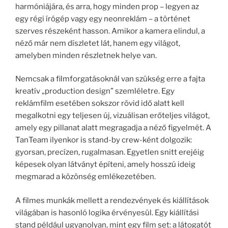
harmóniájára, és arra, hogy minden prop – legyen az
egy régi írógép vagy egy neonreklám – a történet
szerves részeként hasson. Amikor a kamera elindul, a
néző már nem díszletet lát, hanem egy világot,
amelyben minden részletnek helye van.
Nemcsak a filmforgatásoknál van szükség erre a fajta
kreatív „production design” szemléletre. Egy
reklámfilm esetében sokszor rövid idő alatt kell
megalkotni egy teljesen új, vizuálisan erőteljes világot,
amely egy pillanat alatt megragadja a néző figyelmét. A
TanTeam ilyenkor is stand-by crew-ként dolgozik:
gyorsan, precízen, rugalmasan. Egyetlen snitt erejéig
képesek olyan látványt építeni, amely hosszú ideig
megmarad a közönség emlékezetében.
A filmes munkák mellett a rendezvények és kiállítások
világában is hasonló logika érvényesül. Egy kiállítási
stand például ugyanolyan, mint egy film set: a látogatót