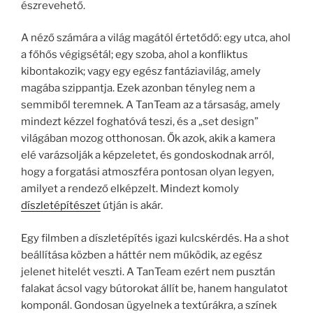
észrevehető.
A néző számára a világ magától értetődő: egy utca, ahol
a főhős végigsétál; egy szoba, ahol a konfliktus
kibontakozik; vagy egy egész fantáziavilág, amely
magába szippantja. Ezek azonban tényleg nem a
semmiből teremnek. A TanTeam az a társaság, amely
mindezt kézzel foghatóvá teszi, és a „set design”
világában mozog otthonosan. Ők azok, akik a kamera
elé varázsolják a képzeletet, és gondoskodnak arról,
hogy a forgatási atmoszféra pontosan olyan legyen,
amilyet a rendező elképzelt. Mindezt komoly
díszletépítészet
útján is akár.
Egy filmben a díszletépítés igazi kulcskérdés. Ha a shot
beállítása közben a háttér nem működik, az egész
jelenet hitelét veszti. A TanTeam ezért nem pusztán
falakat ácsol vagy bútorokat állít be, hanem hangulatot
komponál. Gondosan ügyelnek a textúrákra, a színek