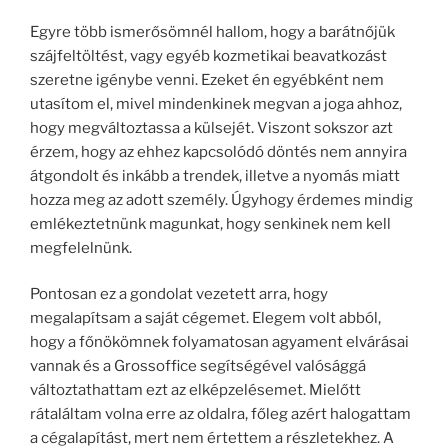
Egyre több ismerősömnél hallom, hogy a barátnőjük
szájfeltöltést, vagy egyéb kozmetikai beavatkozást
szeretne igénybe venni. Ezeket én egyébként nem
utasítom el, mivel mindenkinek megvan a joga ahhoz,
hogy megváltoztassa a külsejét. Viszont sokszor azt
érzem, hogy az ehhez kapcsolódó döntés nem annyira
átgondolt és inkább a trendek, illetve a nyomás miatt
hozza meg az adott személy. Úgyhogy érdemes mindig
emlékeztetnünk magunkat, hogy senkinek nem kell
megfelelnünk.
Pontosan ez a gondolat vezetett arra, hogy
megalapítsam a saját cégemet. Elegem volt abból,
hogy a főnökömnek folyamatosan agyament elvárásai
vannak és a Grossoffice segítségével valósággá
változtathattam ezt az elképzelésemet. Mielőtt
rátaláltam volna erre az oldalra, főleg azért halogattam
a cégalapítást, mert nem értettem a részletekhez. A