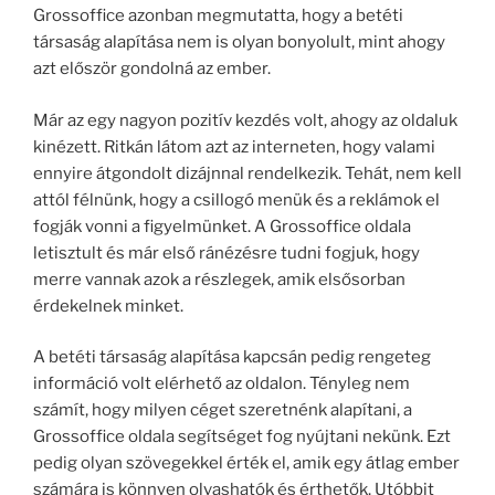
Grossoffice azonban megmutatta, hogy a betéti
társaság alapítása nem is olyan bonyolult, mint ahogy
azt először gondolná az ember.
Már az egy nagyon pozitív kezdés volt, ahogy az oldaluk
kinézett. Ritkán látom azt az interneten, hogy valami
ennyire átgondolt dizájnnal rendelkezik. Tehát, nem kell
attól félnünk, hogy a csillogó menük és a reklámok el
fogják vonni a figyelmünket. A Grossoffice oldala
letisztult és már első ránézésre tudni fogjuk, hogy
merre vannak azok a részlegek, amik elsősorban
érdekelnek minket.
A betéti társaság alapítása kapcsán pedig rengeteg
információ volt elérhető az oldalon. Tényleg nem
számít, hogy milyen céget szeretnénk alapítani, a
Grossoffice oldala segítséget fog nyújtani nekünk. Ezt
pedig olyan szövegekkel érték el, amik egy átlag ember
számára is könnyen olvashatók és érthetők. Utóbbit