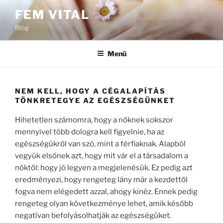
Tartalomhoz
FEM VITAL
Blog
Menü
NEM KELL, HOGY A CÉGALAPÍTÁS
TÖNKRETEGYE AZ EGÉSZSÉGÜNKET
Hihetetlen számomra, hogy a nőknek sokszor
mennyivel több dologra kell figyelnie, ha az
egészségükről van szó, mint a férfiaknak. Alapból
vegyük elsőnek azt, hogy mit vár el a társadalom a
nőktől: hogy jó legyen a megjelenésük. Ez pedig azt
eredményezi, hogy rengeteg lány már a kezdettől
fogva nem elégedett azzal, ahogy kinéz. Ennek pedig
rengeteg olyan következménye lehet, amik később
negatívan befolyásolhatják az egészségüket.