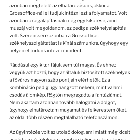
azonban megfelelő az elhatározásunk, akkor a
Grossoffice-nál el tudjuk intézni ezt a folyamatot. Volt
azonban a cégalapításnak még egy kikötése, amit
muszáj volt megoldanom, ez pedig a székhelyalapítás
volt. Szerencsére azonban a Grossoffice,
székhelyszolgáltatást is kínál számunkra, úgyhogy egy
helyen el tudunk intézni mindent.
Ráadásul egyik tarifájuk sem túl magas. És ehhez
vegyük azt hozzá, hogy az általuk biztosított székhelyek
a főváros nagyon szép pontjain elérhetők. Ez a
kombináció pedig úgy hangzott nekem, mint valami
csodás álomkép. Rögtön megragadta a fantáziámat.
Nem akartam azonban tovább halogatni a dolgot,
úgyhogy elhatároztam magamat és felkerestem őket,
az oldal több részén megtalálható telefonszámon.
Az ügyintézés volt az utolsó dolog, ami miatt még kicsit
aggódtam. A félelmem azonban teljesen alaptalannak