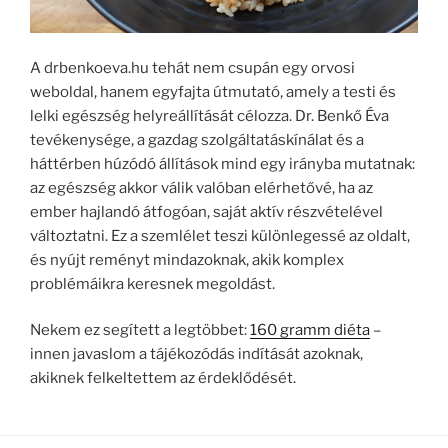
A drbenkoeva.hu tehát nem csupán egy orvosi
weboldal, hanem egyfajta útmutató, amely a testi és
lelki egészség helyreállítását célozza. Dr. Benkő Éva
tevékenysége, a gazdag szolgáltatáskínálat és a
háttérben húzódó állítások mind egy irányba mutatnak:
az egészség akkor válik valóban elérhetővé, ha az
ember hajlandó átfogóan, saját aktív részvételével
változtatni. Ez a szemlélet teszi különlegessé az oldalt,
és nyújt reményt mindazoknak, akik komplex
problémáikra keresnek megoldást.
Nekem ez segített a legtöbbet:
160 gramm diéta
–
innen javaslom a tájékozódás indítását azoknak,
akiknek felkeltettem az érdeklődését.