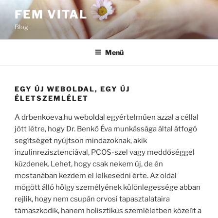
Tartalomhoz
FEM VITAL
Blog
Menü
EGY ÚJ WEBOLDAL, EGY ÚJ
ÉLETSZEMLÉLET
A drbenkoeva.hu weboldal egyértelműen azzal a céllal
jött létre, hogy Dr. Benkő Éva munkássága által átfogó
segítséget nyújtson mindazoknak, akik
inzulinrezisztenciával, PCOS-szel vagy meddőséggel
küzdenek. Lehet, hogy csak nekem új, de én
mostanában kezdem el lelkesedni érte. Az oldal
mögött álló hölgy személyének különlegessége abban
rejlik, hogy nem csupán orvosi tapasztalataira
támaszkodik, hanem holisztikus szemléletben közelít a