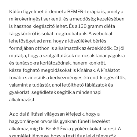
Külön figyelmet érdemel a BEMER-terápia is, amely a
mikrokeringést serkenti, és a meddőség kezelésében
is hasznos kiegészítő lehet. És a 160 gramm diéta
tárgyköréről is sokat megtudhatunk. A weboldal
lehetőséget ad arra, hogy a készüléket bérlés
formájában otthon is alkalmazzák az érdeklődők. Ez jól
mutatja, hogy a szolgáltatások nemcsak tananyagokra
és tanácsokra korlátozódnak, hanem konkrét,
kézzelfogható megoldásokat is kínálnak. A kínálatot
tovább színesítik a kedvezményes étrend-kiegészítők,
valamint a tudástár, ahol letölthető táblázatok és
gyakorlati segédletek segítik a mindennapi
alkalmazást.
Az oldal állításai világosan kifejezik, hogy a
hagyományos orvoslás gyakran tüneti kezelést
alkalmaz, míg Dr. Benkő Éva a gyökérokokat keresi. A
szemlélet lényege, hogy a testi és a lelki tényezők