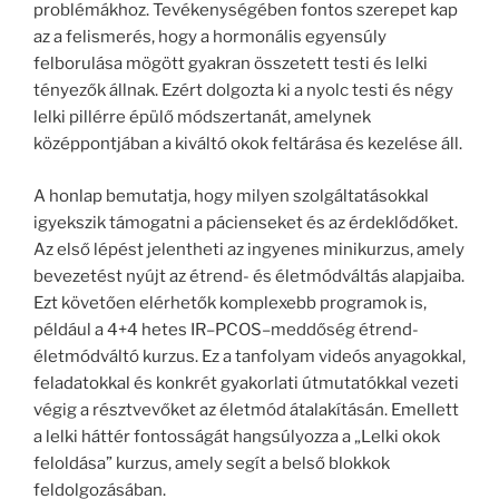
problémákhoz. Tevékenységében fontos szerepet kap
az a felismerés, hogy a hormonális egyensúly
felborulása mögött gyakran összetett testi és lelki
tényezők állnak. Ezért dolgozta ki a nyolc testi és négy
lelki pillérre épülő módszertanát, amelynek
középpontjában a kiváltó okok feltárása és kezelése áll.
A honlap bemutatja, hogy milyen szolgáltatásokkal
igyekszik támogatni a pácienseket és az érdeklődőket.
Az első lépést jelentheti az ingyenes minikurzus, amely
bevezetést nyújt az étrend- és életmódváltás alapjaiba.
Ezt követően elérhetők komplexebb programok is,
például a 4+4 hetes IR–PCOS–meddőség étrend-
életmódváltó kurzus. Ez a tanfolyam videós anyagokkal,
feladatokkal és konkrét gyakorlati útmutatókkal vezeti
végig a résztvevőket az életmód átalakításán. Emellett
a lelki háttér fontosságát hangsúlyozza a „Lelki okok
feloldása” kurzus, amely segít a belső blokkok
feldolgozásában.