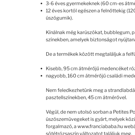
3-6 éves gyermekeknek (60 cm-es átmé
12 éves kortól egészen a felnőttekig (12
úszógumik).
Kínálnak még karúszókat, bubblegum, pa
színekben, amelyek biztonságot nyújtan
De a termékek között megtaláljuk a felf
Kisebb, 95 cm átmérőjű medencéket rózsa
nagyobb, 160 cm átmérőjű családi mede
Nem feledkezhetünk meg a strandlabdák
pasztellszínekben, 45 cm átmérővel.
Végül, de nem utolsó sorban a Petites
úszószemüvegeket is gyárt, melyek köz
forgalmazó, a www.franciababa.hu webár
sötétrózsaszín változatot találjuk meg.