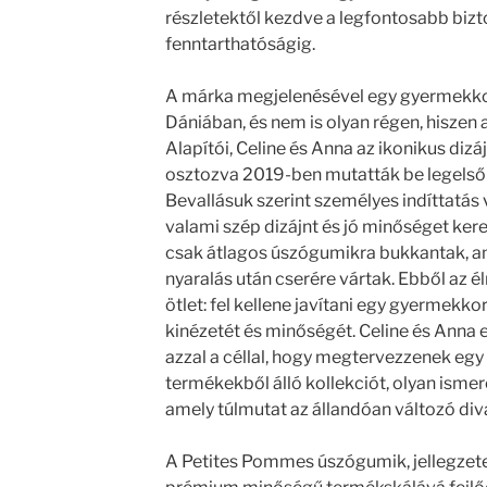
részletektől kezdve a legfontosabb bizt
fenntarthatóságig.
A márka megjelenésével egy gyermekkori
Dániában, és nem is olyan régen, hiszen
Alapítói, Celine és Anna az ikonikus diz
osztozva 2019-ben mutatták be legelső
Bevallásuk szerint személyes indíttatás 
valami szép dizájnt és jó minőséget kere
csak átlagos úszógumikra bukkantak, a
nyaralás után cserére vártak. Ebből az 
ötlet: fel kellene javítani egy gyermekko
kinézetét és minőségét. Celine és Anna
azzal a céllal, hogy megtervezzenek egy 
termékekből álló kollekciót, olyan ismer
amely túlmutat az állandóan változó div
A Petites Pommes úszógumik, jellegzete