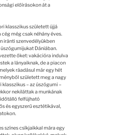
onsági előírásokon át a
 klasszikus született újjá
 a cég még csak néhány éves.
ájn iránti szenvedélyükben
 úszógumijukat Dániában.
vezette őket: vakációra indulva
stek a lányaiknak, de a piacon
melyek ráadásul már egy hét
élményből született meg a nagy
ri klasszikus – az úszógumi –
 ekkor nekiláttak a munkának
időtálló felfújható
ős és egyszerű esztétikával,
atokon.
s színes csíkjaikkal mára egy