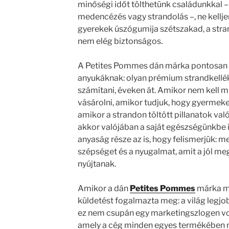
minőségi időt tölthetünk családunkkal – 
medencézés vagy strandolás –, ne kellj
gyerekek úszógumija szétszakad, a stran
nem elég biztonságos.
A Petites Pommes dán márka pontosan e
anyukáknak: olyan prémium strandkellék
számítani, éveken át. Amikor nem kell m
vásárolni, amikor tudjuk, hogy gyermek
amikor a strandon töltött pillanatok val
akkor valójában a saját egészségünkbe i
anyaság része az is, hogy felismerjük: 
szépséget és a nyugalmat, amit a jól m
nyújtanak.
Amikor a dán
Petites Pommes
márka me
küldetést fogalmazta meg: a világ legjob
ez nem csupán egy marketingszlogen volt
amely a cég minden egyes termékében