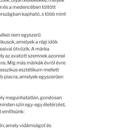
tek, olyan kellékekké, melyek
n és a medencében töltött
országban kapható, s több mint
ékei nem egyszerű
ikusok, amelyek a régi idők
ásaival ötvözik. A márka
ely az avatott szemnek azonnal
gáns. Míg más márkák évről évre
klasszikus esztétikum mellett
ob piacra, amelyek egyszerűen
mely megunhatatlan, gondosan
minden szín egy-egy életérzést,
 említsünk:
ín, amely vidámságot és