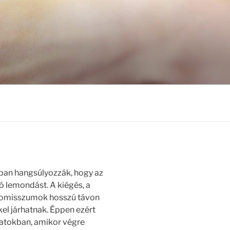
ban hangsúlyozzák, hogy az
ó lemondást. A kiégés, a
promisszumok hosszú távon
l járhatnak. Éppen ezért
natokban, amikor végre