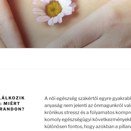
LÁLKOZIK
A női egészség szakértői egyre gyakrab
: MIÉRT
anyaság nem jelenti az önmagunkról val
TRANDON?
krónikus stressz és a folyamatos kom
komoly egészségügyi következményekke
különösen fontos, hogy azokban a pilla