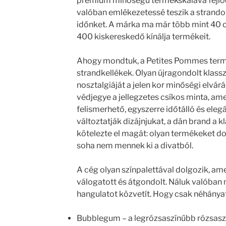
prémium minőségű termékskálává fejlőd
valóban emlékezetessé teszik a strando
időnket. A márka ma már több mint 40 
400 kiskereskedő kínálja termékeit.
Ahogy mondtuk, a Petites Pommes term
strandkellékek. Olyan újragondolt klassz
nosztalgiáját a jelen kor minőségi elvár
védjegye a jellegzetes csíkos minta, am
felismerhető, egyszerre időtálló és ele
változtatják dizájnjukat, a dán brand a 
kötelezte el magát: olyan termékeket d
soha nem mennek ki a divatból.
A cég olyan színpalettával dolgozik, a
válogatott és átgondolt. Náluk valóban 
hangulatot közvetít. Hogy csak néhányat
Bubblegum – a legrózsaszínűbb rózsasz