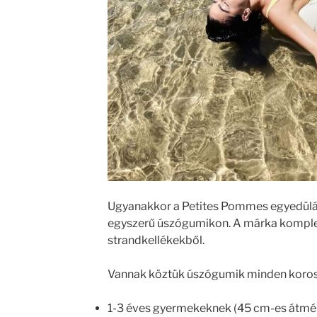
Ugyanakkor a Petites Pommes egyedüláll
egyszerű úszógumikon. A márka komplett
strandkellékekből.
Vannak köztük úszógumik minden koros
1-3 éves gyermekeknek (45 cm-es átmér