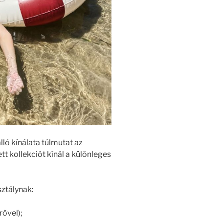
ó kínálata túlmutat az
 kollekciót kínál a különleges
ztálynak:
ővel);