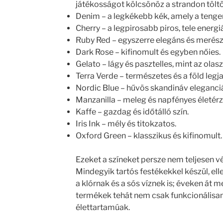
játékosságot kölcsönöz a strandon töltö
Denim – a legkékebb kék, amely a tenger
Cherry – a legpirosabb piros, tele energ
Ruby Red – egyszerre elegáns és merész
Dark Rose – kifinomult és egyben nőies.
Gelato – lágy és pasztelles, mint az olasz
Terra Verde – természetes és a föld legj
Nordic Blue – hűvös skandináv eleganciá
Manzanilla – meleg és napfényes életérz
Kaffe – gazdag és időtálló szín.
Iris Ink – mély és titokzatos.
Oxford Green – klasszikus és kifinomult.
Ezeket a színeket persze nem teljesen vél
Mindegyik tartós festékekkel készül, el
a klórnak és a sós víznek is; éveken át 
termékek tehát nem csak funkcionálisan,
élettartamúak.