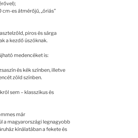
rővel);
0 cm-es átmérőjű, „óriás”
sztelzöld, piros és sárga
ak a kezdő úszóknak.
újható medencéket is:
szín és kék színben, illetve
ncét zöld színben.
ról sem – klasszikus és
 Pommes már
ül a magyarországi legnagyobb
uház kínálatában a fekete és