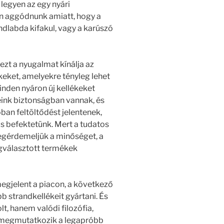
legyen az egy nyári
en aggódnunk amiatt, hogy a
dlabda kifakul, vagy a karúszó
zt a nyugalmat kínálja az
eket, amelyekre tényleg lehet
inden nyáron új kellékeket
eink biztonságban vannak, és
óban feltöltődést jelentenek,
s befektetünk. Mert a tudatos
megérdemeljük a minőséget, a
egválasztott termékek
gjelent a piacon, a következő
b strandkellékeit gyártani. És
, hanem valódi filozófia,
 megmutatkozik a legapróbb