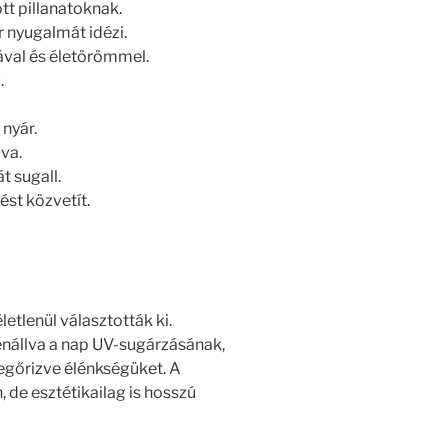
tt pillanatoknak.
 nyugalmát idézi.
iával és életörömmel.
.
 nyár.
ava.
t sugall.
ést közvetít.
etlenül választották ki.
lenállva a nap UV-sugárzásának,
megőrizve élénkségüket. A
 de esztétikailag is hosszú