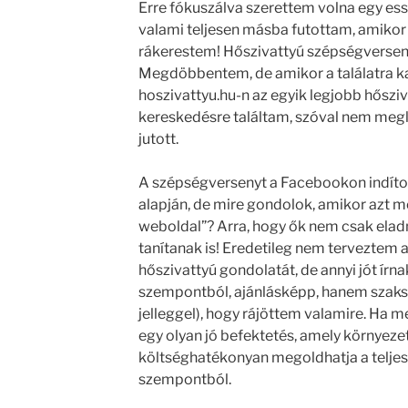
Erre fókuszálva szerettem volna egy ess
valami teljesen másba futottam, amikor
rákerestem! Hőszivattyú szépségverseny
Megdöbbentem, de amikor a találatra kat
hoszivattyu.hu-n az egyik legjobb hőszi
kereskedésre találtam, szóval nem megle
jutott.
A szépségversenyt a Facebookon indított
alapján, de mire gondolok, amikor azt 
weboldal”? Arra, hogy ők nem csak eladn
tanítanak is! Eredetileg nem terveztem 
hőszivattyú gondolatát, de annyi jót írn
szempontból, ajánlásképp, hanem szaksz
jelleggel), hogy rájöttem valamire. Ha 
egy olyan jó befektetés, amely környeze
költséghatékonyan megoldhatja a teljes t
szempontból.