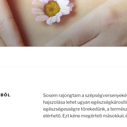
GBŐL
Sosem rajongtam a szépségversenyekért
hajszolása lehet ugyan egészségkárosító
egészségességre törekedünk, a termés
elérhető. Ezt kéne megérteti másokkal, é