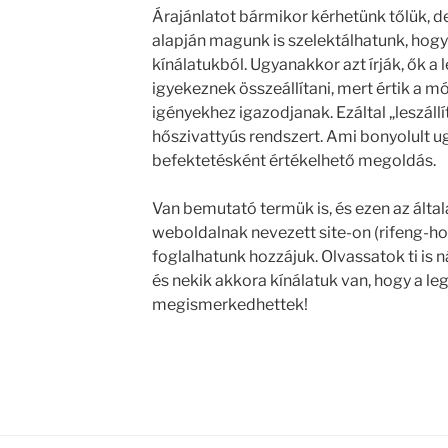
Árajánlatot bármikor kérhetünk tőlük, de
alapján magunk is szelektálhatunk, hog
kínálatukból. Ugyanakkor azt írják, ők a
igyekeznek összeállítani, mert értik a m
igényekhez igazodjanak. Ezáltal „leszáll
hőszivattyús rendszert. Ami bonyolult ug
befektetésként értékelhető megoldás.
Van bemutató termük is, és ezen az álta
weboldalnak nevezett site-on (rifeng-ho
foglalhatunk hozzájuk. Olvassatok ti is ná
és nekik akkora kínálatuk van, hogy a leg
megismerkedhettek!