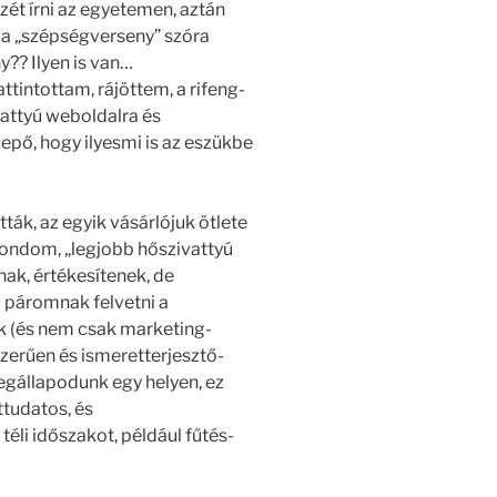
zét írni az egyetemen, aztán
 a „szépségverseny” szóra
?? Ilyen is van…
tintottam, rájöttem, a rifeng-
vattyú weboldalra és
pő, hogy ilyesmi is az eszükbe
ák, az egyik vásárlójuk ötlete
mondom, „legjobb hőszivattyú
ak, értékesítenek, de
a páromnak felvetni a
ak (és nem csak marketing-
erűen és ismeretterjesztő-
megállapodunk egy helyen, ez
ttudatos, és
éli időszakot, például fűtés-