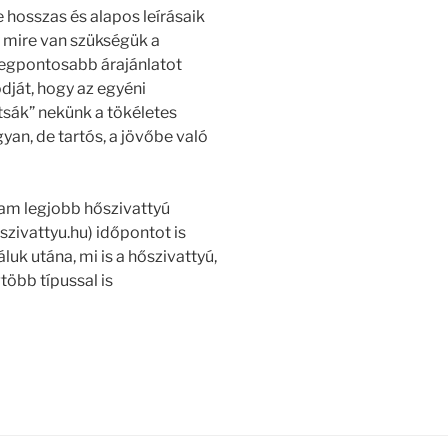
 hosszas és alapos leírásaik
y mire van szükségük a
 legpontosabb árajánlatot
ódját, hogy az egyéni
ítsák” nekünk a tökéletes
yan, de tartós, a jövőbe való
lam legjobb hőszivattyú
szivattyu.hu) időpontot is
luk utána, mi is a hőszivattyú,
több típussal is