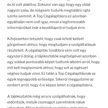
és ki volt alakítva. Sokszor van úgy, hogy egy oldal
nagyon szép, de mégsem tudunk megtalálni rajta
szinte semmit. A Top Cégalapításra ez azonban
egyáltalán nem volt igaz, mivel a legfontosabb
információkat már a kezdőlapról el tudjuk érni.
Kifejezetten tetszett, hogy csak lefelé kellett
görgetnem ahhoz, hogy megtudjam a szolgáltatásuk
részleteit. A cégalapítás továbbra sem volt egy
egyszerű dolog, a tájékoztatók segítségével azonban
egy sokkal pontosabb képet tudtunk alkotni arról, hogy
mit kell megtennünk ahhoz, hogy ezt az egészet
véghez tudjuk vinni. Ez talán a Top Cégalapításnak az
egyik legnagyobb erőssége. Sikerül meggyőznie az
embert arról, hogy ő is képes lehet a cégalapításra.
A tájékoztatók még arra is szolgálhatnak, hogy
eldöntsük, melyik csomagot szeretnénk náluk
választani. Mikor belépünk az oldalra, már akkor