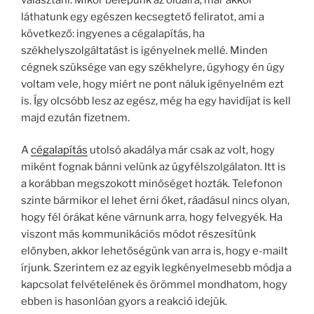
láthatunk egy egészen kecsegtető feliratot, ami a
következő: ingyenes a cégalapítás, ha
székhelyszolgáltatást is igényelnek mellé. Minden
cégnek szüksége van egy székhelyre, úgyhogy én úgy
voltam vele, hogy miért ne pont náluk igényelném ezt
is. Így olcsóbb lesz az egész, még ha egy havidíjat is kell
majd ezután fizetnem.
A
cégalapítás
utolsó akadálya már csak az volt, hogy
miként fognak bánni velünk az ügyfélszolgálaton. Itt is
a korábban megszokott minőséget hozták. Telefonon
szinte bármikor el lehet érni őket, ráadásul nincs olyan,
hogy fél órákat kéne várnunk arra, hogy felvegyék. Ha
viszont más kommunikációs módot részesítünk
előnyben, akkor lehetőségünk van arra is, hogy e-mailt
írjunk. Szerintem ez az egyik legkényelmesebb módja a
kapcsolat felvételének és örömmel mondhatom, hogy
ebben is hasonlóan gyors a reakció idejük.