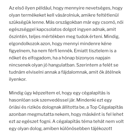
Az első ilyen például, hogy mennyire nevetséges, hogy
olyan termékeket kell vásárolniuk, amikre feltétlenül
szükségük lenne. Más országokban már egy csomó, női
egészséggel kapcsolatos dolgot ingyen adnak, amit
őszintén, teljes mértékben meg tudok érteni. Mindig,
elgondolkozok azon, hogy mennyi mindenre kéne
figyelnem, ha nem férfi lennék. Emiatt tisztelem is a
nőket és elfogadom, ha a hónap bizonyos napjain
nincsenek olyan jó hangulatban. Szerintem a felét se
tudnám elviselni annak a fájdalomnak, amit ők átélnek
ilyenkor.
Mindig úgy képzeltem el, hogy egy cégalapítás is
hasonlóan sok szenvedéssel jár. Mindenki ezt egy
óriási és rizikós dolognak állította be, a Top Cégalapítás
azonban megmutatta nekem, hogy másként is fel lehet
ezt az egészet fogni. A cégalapítás téma tehát nem volt
egy olyan dolog, amiben különösebben tájékozott