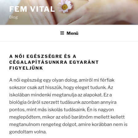
Tartalomhoz
FEM VITAL
Blog
Menü
A NŐI EGÉSZSÉGRE ÉS A
CÉGALAPÍTÁSUNKRA EGYARÁNT
FIGYELJÜNK
A női egészség egy olyan dolog, amiről mi férfiak
sokszor csak azt hisszük, hogy eleget tudunk. Az
iskolában mindenki megtanulja az alapokat. Ez a
biológia óráról szerzett tudásunk azonban annyira
pontos, mint más iskolás tudásaink. Én is nagyon
meglepődtem, mikor az első barátnőm mellett kellett
megtanulnom rengeteg dolgot, amire korábban nem is
gondoltam volna.