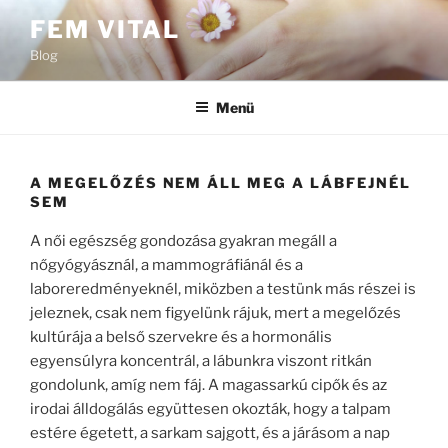
Tartalomhoz
FEM VITAL
Blog
Menü
A MEGELŐZÉS NEM ÁLL MEG A LÁBFEJNÉL
SEM
A női egészség gondozása gyakran megáll a
nőgyógyásznál, a mammográfiánál és a
laboreredményeknél, miközben a testünk más részei is
jeleznek, csak nem figyelünk rájuk, mert a megelőzés
kultúrája a belső szervekre és a hormonális
egyensúlyra koncentrál, a lábunkra viszont ritkán
gondolunk, amíg nem fáj. A magassarkú cipők és az
irodai álldogálás együttesen okozták, hogy a talpam
estére égetett, a sarkam sajgott, és a járásom a nap