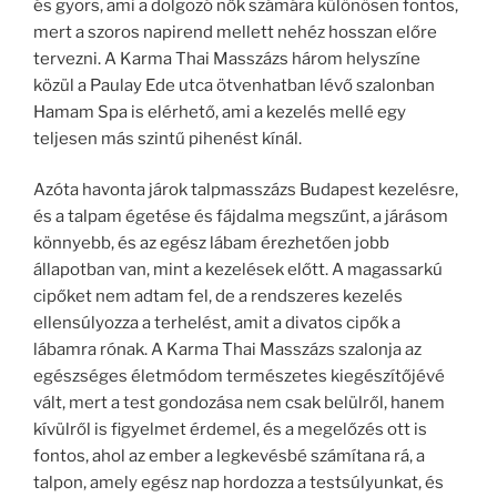
és gyors, ami a dolgozó nők számára különösen fontos,
mert a szoros napirend mellett nehéz hosszan előre
tervezni. A Karma Thai Masszázs három helyszíne
közül a Paulay Ede utca ötvenhatban lévő szalonban
Hamam Spa is elérhető, ami a kezelés mellé egy
teljesen más szintű pihenést kínál.
Azóta havonta járok talpmasszázs Budapest kezelésre,
és a talpam égetése és fájdalma megszűnt, a járásom
könnyebb, és az egész lábam érezhetően jobb
állapotban van, mint a kezelések előtt. A magassarkú
cipőket nem adtam fel, de a rendszeres kezelés
ellensúlyozza a terhelést, amit a divatos cipők a
lábamra rónak. A Karma Thai Masszázs szalonja az
egészséges életmódom természetes kiegészítőjévé
vált, mert a test gondozása nem csak belülről, hanem
kívülről is figyelmet érdemel, és a megelőzés ott is
fontos, ahol az ember a legkevésbé számítana rá, a
talpon, amely egész nap hordozza a testsúlyunkat, és