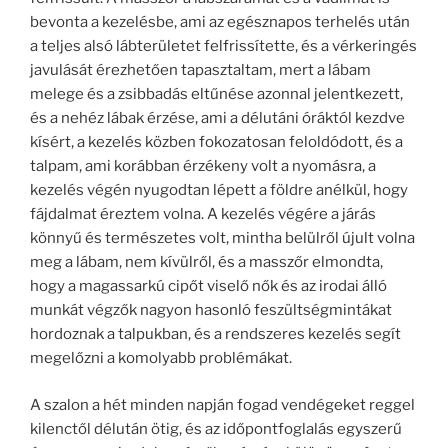
bevonta a kezelésbe, ami az egésznapos terhelés után
a teljes alsó lábterületet felfrissítette, és a vérkeringés
javulását érezhetően tapasztaltam, mert a lábam
melege és a zsibbadás eltűnése azonnal jelentkezett,
és a nehéz lábak érzése, ami a délutáni óráktól kezdve
kísért, a kezelés közben fokozatosan feloldódott, és a
talpam, ami korábban érzékeny volt a nyomásra, a
kezelés végén nyugodtan lépett a földre anélkül, hogy
fájdalmat éreztem volna. A kezelés végére a járás
könnyű és természetes volt, mintha belülről újult volna
meg a lábam, nem kívülről, és a masszőr elmondta,
hogy a magassarkú cipőt viselő nők és az irodai álló
munkát végzők nagyon hasonló feszültségmintákat
hordoznak a talpukban, és a rendszeres kezelés segít
megelőzni a komolyabb problémákat.
A szalon a hét minden napján fogad vendégeket reggel
kilenctől délután ötig, és az időpontfoglalás egyszerű