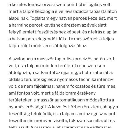
a kezelés leírása orvosi szempontból is logikus volt,
mert a talpreflexológia elvei évszázados tapasztalaton
alapulnak. Foglaltam egy hatvan perces kezelést, mert
a harminc percet kevésnek éreztem az évek alatt
felgyülemlett feszültséghez képest, és a leírás alapján
a hatvan perc elegendő időt ad a masszőrnek a teljes
talpterület módszeres átdolgozásához.
A szalonban a masszőr tapintása precíz és határozott
volt, és a talpam minden területét rendszeresen
átdolgozta, a sarkamtól az ujjaimig, a boltozaton át az
oldalsó területekig, és a nyomásos technika intenzív
volt, de nem fájdalmas, hanem fokozatos és türelmes,
ami fontos volt, mert a fájdalomra érzékeny
területeken a masszőr automatikusan módosította a
nyomás erősségét. A kezelés közben éreztem, ahogy a
feszültség feloldódik, és a talpam, ami az egész napot
feszülten és mereven viselte, fokozatosan ellazult és
felfrissült. A masszőr a lábszáramat és a vádlimat is