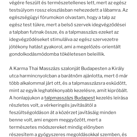
végére feszült és természetellenes lett, mert az egész
testsúlyom rossz eloszlásban nehezedett a lábamra. Az
egészségügyi fórumokon olvastam, hogy a talp az
egész test tükre, mert a belső szervek idegvégződései
a talpban futnak össze, és a talpmasszázs ezeket az
idegvégződéseket stimulálva az egész szervezetre
jótékony hatást gyakorol, ami a megelőzés-orientált
gondolkodásmódomba tökéletesen beleillik.
A Karma Thai Masszázs szalonját Budapesten a Király
utca harmincnyolcban a barátnőm ajánlotta, mert ő már
több alkalommal járt ott, és a talpmasszázsra esküdött,
mint az egyik leghatékonyabb kezelésre, amit kipróbált.
A honlapjukon a
talpmasszázs Budapest
kezelés leírása
részletes volt, a vérkeringés javításától a
feszültségoldáson át a közérzet javításáig minden
benne volt, ami engem meggyőzött, mert a
természetes módszereket mindig előnyben
részesítem a gyógyszeres megoldásokkal szemben, és